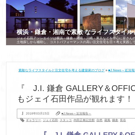
横浜・鎌倉・湘南で素敵 なライフスタイル
ジェイ石田アソシエイツは横浜・鎌倉・湘南・川崎・東京などを中心に皆さん
土地探しから補助し、コストパフォーマンスの高い注文住宅を日々考え実践し
素敵なライフスタイルと注文住宅を考える建築家のブログ
»
■J.News～近況
『 J.I. 鎌倉 GALLERY＆OF
もジェイ石田作品が観れます！
2018年03月15日
■J.News～近況報告～
ギャラリー
,
ジェイ石田
,
スタッコ
,
内田正泰記念館
,
自然
,
蔵風
,
鎌倉
,
長谷
『 J.I. 鎌倉 GALLERY＆O