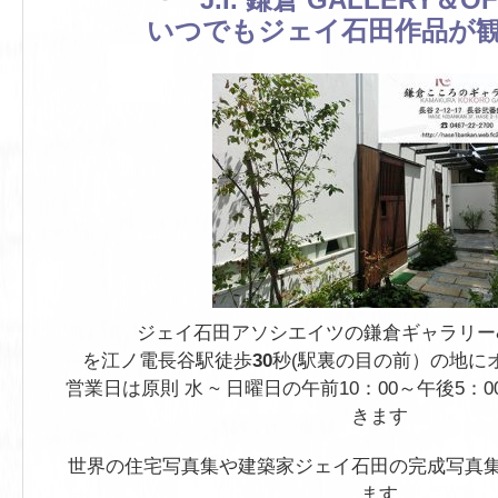
いつでもジェイ石田作品が
ジェイ石田アソシエイツの鎌倉ギャラリー
を江ノ電長谷駅徒歩
30
秒
(駅裏の目の前）の地に
営業日は原則 水 ~ 日曜日の午前10：00～午後5
きます
世界の住宅写真集や建築家ジェイ石田の完成写真
ます